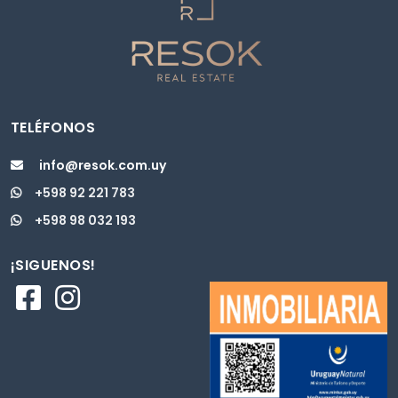
TELÉFONOS
info@resok.com.uy
+598 92 221 783
+598 98 032 193
¡SIGUENOS!