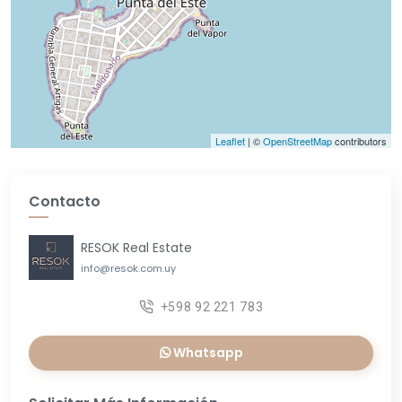
Leaflet
| ©
OpenStreetMap
contributors
Contacto
RESOK Real Estate
info@resok.com.uy
+598 92 221 783
Whatsapp