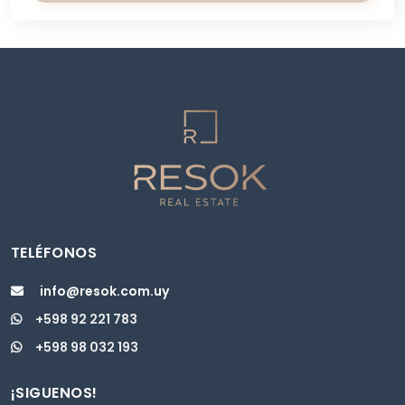
TELÉFONOS
info@resok.com.uy
+598 92 221 783
+598 98 032 193
¡SIGUENOS!