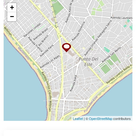
+
−
Leaflet
| ©
OpenStreetMap
contributors