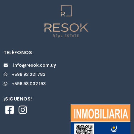
TELÉFONOS
info@resok.com.uy
+598 92 221 783
+598 98 032 193
¡SIGUENOS!