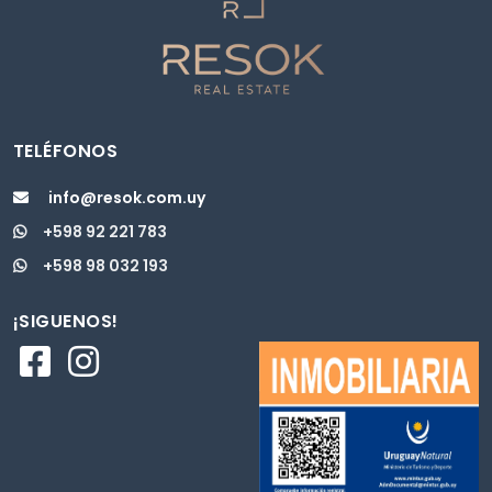
TELÉFONOS
info@resok.com.uy
+598 92 221 783
+598 98 032 193
¡SIGUENOS!