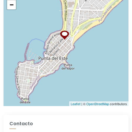
−
Leaflet
| ©
OpenStreetMap
contributors
Contacto