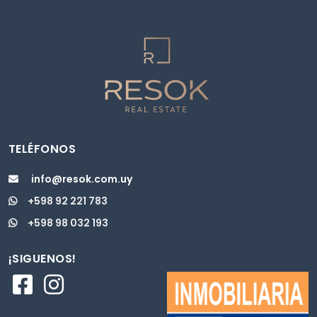
TELÉFONOS
info@resok.com.uy
+598 92 221 783
+598 98 032 193
¡SIGUENOS!