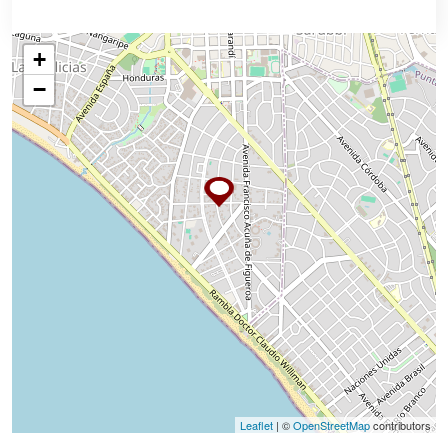
+
−
Leaflet
| ©
OpenStreetMap
contributors