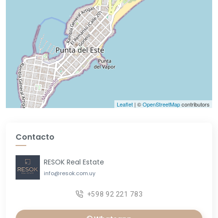
Leaflet
| ©
OpenStreetMap
contributors
Contacto
RESOK Real Estate
info@resok.com.uy
+598 92 221 783